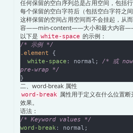
任何保留的空白序列总是占用空间，包括行
每个保留的空白字符后（包括空白字符之间
这样保留的空间占用空间而不会挂起，从而
容——min-content——大小和最大内容——
以下是
的示例：
white-space
/* 示例 */
.element
 {

white-space
: normal; 
/* 或 now
pre-wrap */
二、word-break 属性
属性用于定义在什么位置断
word-break
效果。
语法：
/* Keyword values */
word-break