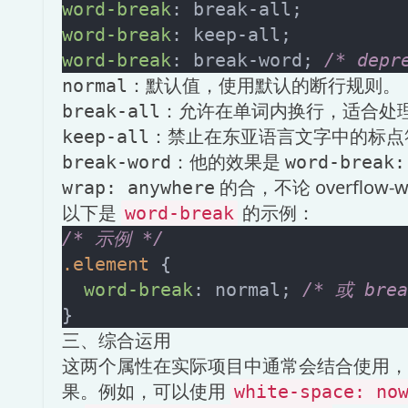
word-break
word-break
word-break
: break-word; 
/* depr
：默认值，使用默认的断行规则。
normal
：允许在单词内换行，适合处理
break-all
：禁止在东亚语言文字中的标点
keep-all
：他的效果是
break-word
word-break:
的合，不论 overflow
wrap: anywhere
以下是
的示例：
word-break
/* 示例 */
.element
 {

word-break
: normal; 
/* 或 brea
三、综合运用
这两个属性在实际项目中通常会结合使用，
果。例如，可以使用
white-space: no